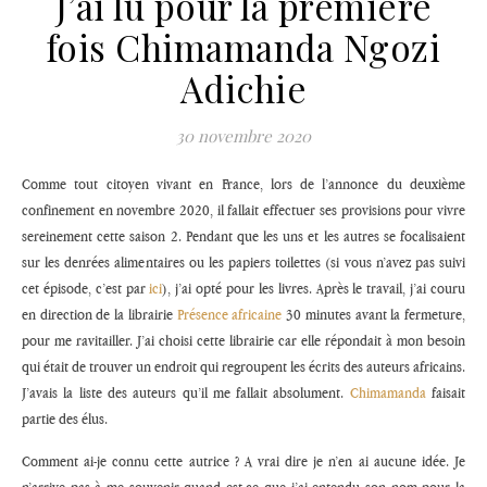
J’ai lu pour la première
fois Chimamanda Ngozi
Adichie
30 novembre 2020
Comme tout citoyen vivant en France, lors de l’annonce du deuxième
confinement en novembre 2020, il fallait effectuer ses provisions pour vivre
sereinement cette saison 2. Pendant que les uns et les autres se focalisaient
sur les denrées alimentaires ou les papiers toilettes (si vous n’avez pas suivi
cet épisode, c’est par
ici
), j’ai opté pour les livres. Après le travail, j’ai couru
en direction de la librairie
Présence africaine
30 minutes avant la fermeture,
pour me ravitailler. J’ai choisi cette librairie car elle répondait à mon besoin
qui était de trouver un endroit qui regroupent les écrits des auteurs africains.
J’avais la liste des auteurs qu’il me fallait absolument.
Chimamanda
faisait
partie des élus.
Comment ai-je connu cette autrice ? A vrai dire je n’en ai aucune idée. Je
n’arrive pas à me souvenir quand est-ce que j’ai entendu son nom pour la