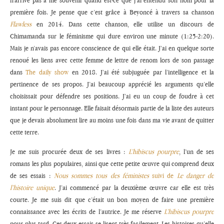
première fois. Je pense que c’est grâce à Beyoncé à travers sa chanson
Flawless
en 2014. Dans cette chanson, elle utilise un discours de
Chimamanda sur le féminisme qui dure environ une minute (1:25-2:20).
Mais je n’avais pas encore conscience de qui elle était. J’ai en quelque sorte
renoué les liens avec cette femme de lettre de renom lors de son passage
dans
The daily show
en 2018. J’ai été subjuguée par l’intelligence et la
pertinence de ses propos. J’ai beaucoup apprécié les arguments qu’elle
choisissait pour défendre ses positions. J’ai eu un coup de foudre à cet
instant pour le personnage. Elle faisait désormais partie de la liste des auteurs
que je devais absolument lire au moins une fois dans ma vie avant de quitter
cette terre.
Je me suis procurée deux de ses livres :
L’hibiscus pourpre
, l’un de ses
romans les plus populaires, ainsi que cette petite œuvre qui comprend deux
de ses essais :
Nous sommes tous des féministes
suivi de
Le danger de
l’histoire unique
. J’ai commencé par la deuxième œuvre car elle est très
courte. Je me suis dit que c’était un bon moyen de faire une première
connaissance avec les écrits de l’autrice. Je me réserve
L’hibiscus pourpre
pour plus tard. Ces deux essais se lisent très facilement. Les histoires qu’elle