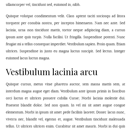
ullamcorper vel, tincidunt sed, euismod in, nibh.
Quisque volutpat condimentum velit. Class aptent taciti sociosqu ad litora
torquent per conubia nostra, per inceptos himenaeos. Nam nec ante. Sed
lacinia, urna non tincidunt mattis, tortor neque adipiscing diam, a cursus
ipsum ante quis turpis. Nulla facilisi. Ut fringilla. Suspendisse potenti. Nunc
feugiat mi a tellus consequat imperdiet. Vestibulum sapien. Proin quam. Etiam
ultrices. Suspendisse in justo eu magna luctus suscipit. Sed lectus. Integer
euismod lacus luctus magna.
Vestibulum lacinia arcu
Quisque cursus, metus vitae pharetra auctor, sem massa mattis sem, at
interdum magna augue eget diam. Vestibulum ante ipsum primis in faucibus
orci luctus et ultrices posuere cubilia Curae; Morbi lacinia molestie dui.
Praesent blandit dolor. Sed non quam. In vel mi sit amet augue congue
elementum. Morbi in ipsum sit amet pede facilisis laoreet. Donec lacus nunc,
viverra nec, blandit vel, egestas et, augue. Vestibulum tincidunt malesuada
tellus. Ut ultrices ultrices enim. Curabitur sit amet mauris. Morbi in dui quis