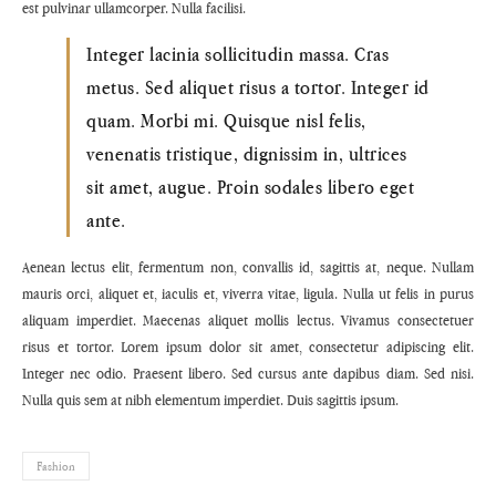
est pulvinar ullamcorper. Nulla facilisi.
Integer lacinia sollicitudin massa. Cras
metus. Sed aliquet risus a tortor. Integer id
quam. Morbi mi. Quisque nisl felis,
venenatis tristique, dignissim in, ultrices
sit amet, augue. Proin sodales libero eget
ante.
Aenean lectus elit, fermentum non, convallis id, sagittis at, neque. Nullam
mauris orci, aliquet et, iaculis et, viverra vitae, ligula. Nulla ut felis in purus
aliquam imperdiet. Maecenas aliquet mollis lectus. Vivamus consectetuer
risus et tortor. Lorem ipsum dolor sit amet, consectetur adipiscing elit.
Integer nec odio. Praesent libero. Sed cursus ante dapibus diam. Sed nisi.
Nulla quis sem at nibh elementum imperdiet. Duis sagittis ipsum.
Fashion