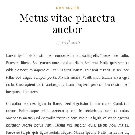
NON CLASSÉ
Metus vitae pharetra
auctor
15 avril 2016
Lorem ipsum dolor sit amet, consectetur adipiscing elit. Integer nec odio.
Praesent libero. Sed cursus ante dapibus diam. Sed nisi. Nulla quis sem at
nibh elementum imperdiet. Duis sagittis ipsum. Praesent mauris. Fusce nec
tellus sed augue semper porta. Mauris massa. Vestibulum lacinia arcu eget
nulla. Class aptent taciti sociosqu ad litora torquent per conubia nostra, per
inceptos himenaeos.
Curabitur sodales ligula in libero. Sed dignissim lacinia nunc. Curabitur
tortor. Pellentesque nibh. Aenean quam. In scelerisque sem at dolor.
Maecenas mattis. Sed convallis tristique sem. Proin ut ligula vel nunc egestas
porttitor. Morbi lectus risus, iaculis vel, suscipit quis, luctus non, massa.
Fusce ac turpis quis ligula lacinia aliquet. Mauris ipsum. Nulla metus metus,